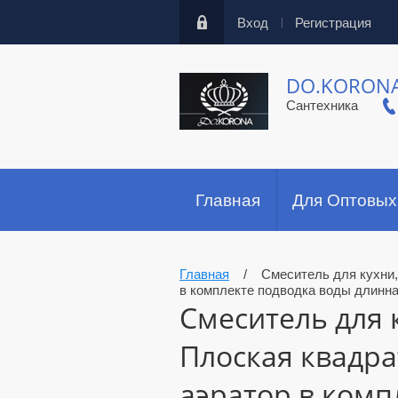
Вход
Регистрация
DO.KORON
Сантехника
Главная
Для Оптовых
Главная
/
Смеситель для кухни
в комплекте подводка воды длин
Смеситель для 
Плоская квадр
аэратор в комп