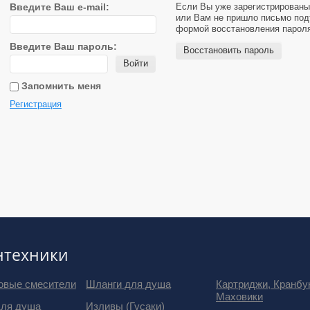
Введите Ваш e-mail:
Если Вы уже зарегистрированы
или Вам не пришло письмо под
формой восстановления парол
Введите Ваш пароль:
Восстановить пароль
Войти
Запомнить меня
Регистрация
нтехники
овые смесители
Шланги для душа
Картриджи, Кранбу
Маховики
для душа
Изливы (Гусаки)