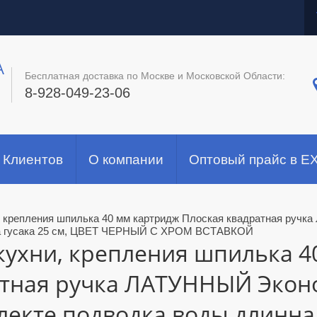
A
Бесплатная доставка по Москве и Московской Области:
8-928-049-23-06
 Клиентов
О компании
Оптовый прайс в E
, крепления шпилька 40 мм картридж Плоская квадратная руч
на гусака 25 см, ЦВЕТ ЧЕРНЫЙ С ХРОМ ВСТАВКОЙ
кухни, крепления шпилька 
атная ручка ЛАТУННЫЙ Эко
лекте подводка воды длинна 