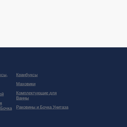
ксы,
Кранбуксы
Маховики
Комплектующие для
ей
Ванны
я
Раковины и Бочка Унитаза
 Бочка