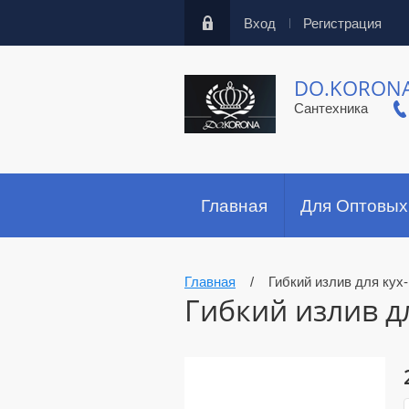
Вход
Регистрация
DO.KORON
Сантехника
Главная
Для Оптовых
Главная
/
Гибкий излив для кух
Гибкий излив дл