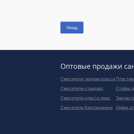
Назад
Оптовые продажи са
Смесители эконом класса
Пластик
Смесители стандарт
Стойки 
Смесители класса люкс
Запчаст
Смесители Картриджные
Лейки д