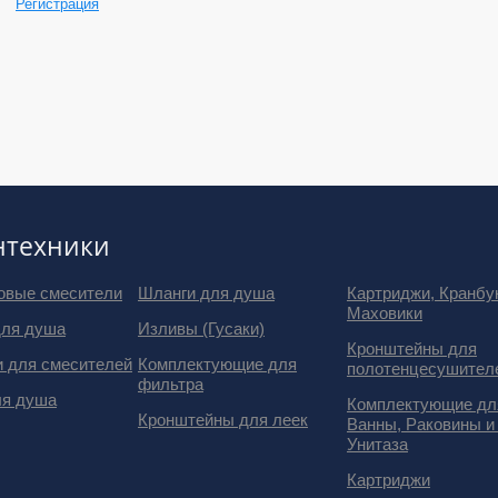
Регистрация
нтехники
овые смесители
Шланги для душа
Картриджи, Кранбу
Маховики
для душа
Изливы (Гусаки)
Кронштейны для
и для смесителей
Комплектующие для
полотенцесушител
фильтра
ля душа
Комплектующие дл
Кронштейны для леек
Ванны, Раковины и
Унитаза
Картриджи