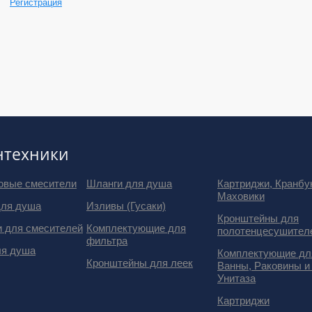
Регистрация
нтехники
овые смесители
Шланги для душа
Картриджи, Кранбу
Маховики
для душа
Изливы (Гусаки)
Кронштейны для
и для смесителей
Комплектующие для
полотенцесушител
фильтра
ля душа
Комплектующие дл
Кронштейны для леек
Ванны, Раковины и
Унитаза
Картриджи