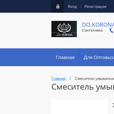
Вход
Регистрация
DO.KORON
Сантехника
Главная
Для Оптовых
Главная
/
Cмеситель умывальни
Cмеситель умы