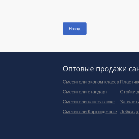
Назад
Оптовые продажи са
Смесители эконом класса
Пластик
Смесители стандарт
Стойки 
Смесители класса люкс
Запчаст
Смесители Картриджные
Лейки д