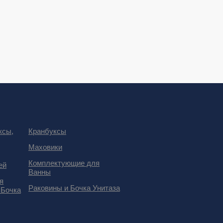
ксы,
Кранбуксы
Маховики
Комплектующие для
ей
Ванны
я
Раковины и Бочка Унитаза
 Бочка