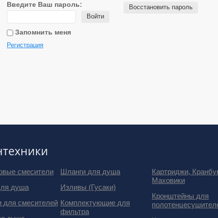
Введите Ваш пароль:
Восстановить пароль
Войти
Запомнить меня
Регистрация
нтехники
овые смесители
Шланги для душа
Картриджи, Кранбу
Маховики
для душа
Изливы (Гусаки)
Кронштейны для
и для смесителей
Комплектующие для
полотенцесушител
фильтра