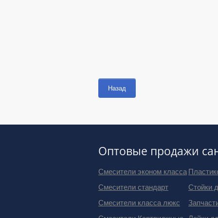
Назад
Оптовые продажи са
Смесители эконом класса
Пластик
Смесители стандарт
Стойки 
Смесители класса люкс
Запчаст