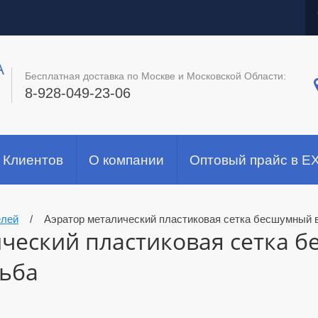
A
Бесплатная доставка по Москве и Московской Области:
8-928-049-23-06
 Клиентов
О компании
Оптовый прайс в E
елей
/
Аэратор металический пластиковая сетка бесшумный 
ический пластиковая сетка 
зьба