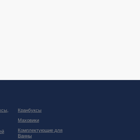
ксы,
Кранбуксы
Маховики
Комплектующие для
ей
Ванны