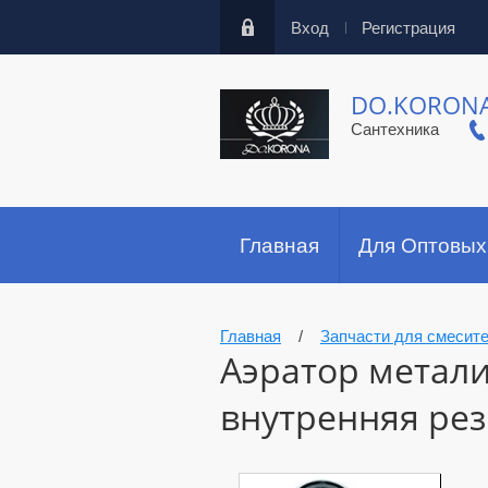
Вход
Регистрация
DO.KORON
Сантехника
Главная
Для Оптовых
Главная
/
Запчасти для смесит
Аэратор метал
внутренняя ре